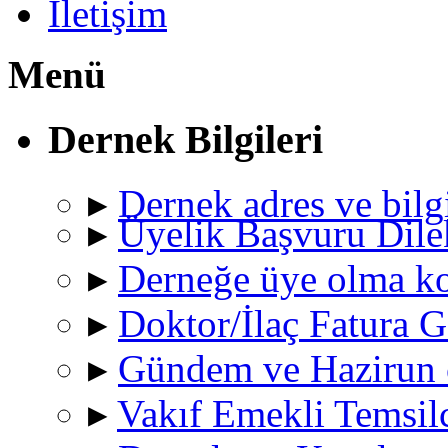
İletişim
Menü
Dernek Bilgileri
▸
Dernek adres ve bilgi
▸
Üyelik Başvuru Dile
▸
Derneğe üye olma ko
▸
Doktor/İlaç Fatura
▸
Gündem ve Hazirun c
▸
Vakıf Emekli Temsilc