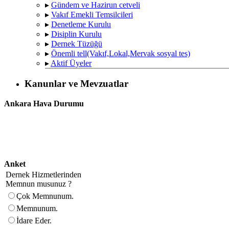
▸
Gündem ve Hazirun cetveli
▸
Vakıf Emekli Temsilcileri
▸
Denetleme Kurulu
▸
Disiplin Kurulu
▸
Dernek Tüzüğü
▸
Önemli tell(Vakıf,Lokal,Mervak sosyal tes)
▸
Aktif Üyeler
Kanunlar ve Mevzuatlar
Ankara Hava Durumu
Anket
Dernek Hizmetlerinden
Memnun musunuz ?
Çok Memnunum.
Memnunum.
İdare Eder.