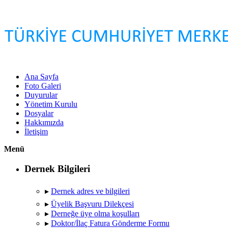
Ana Sayfa
Foto Galeri
Duyurular
Yönetim Kurulu
Dosyalar
Hakkımızda
İletişim
Menü
Dernek Bilgileri
▸
Dernek adres ve bilgileri
▸
Üyelik Başvuru Dilekçesi
▸
Derneğe üye olma koşulları
▸
Doktor/İlaç Fatura Gönderme Formu