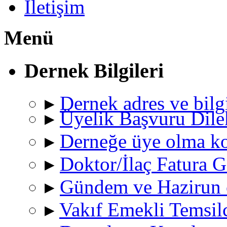
İletişim
Menü
Dernek Bilgileri
▸
Dernek adres ve bilgi
▸
Üyelik Başvuru Dile
▸
Derneğe üye olma ko
▸
Doktor/İlaç Fatura
▸
Gündem ve Hazirun c
▸
Vakıf Emekli Temsilc