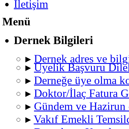
İletişim
Menü
Dernek Bilgileri
▸
Dernek adres ve bilgi
▸
Üyelik Başvuru Dile
▸
Derneğe üye olma ko
▸
Doktor/İlaç Fatura
▸
Gündem ve Hazirun c
▸
Vakıf Emekli Temsilc